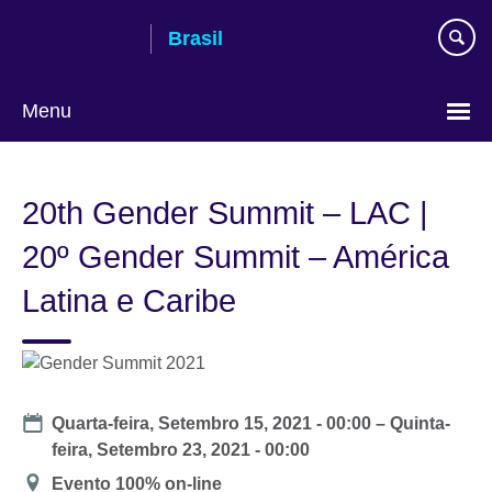
Pular
Brasil
para
conteúdo
Menu
Choose
your
20th Gender Summit – LAC |
language
20º Gender Summit – América
Latina e Caribe
Date
Quarta-feira, Setembro 15, 2021 - 00:00
–
Quinta-
feira, Setembro 23, 2021 - 00:00
Location
Evento 100% on-line