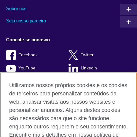
Sobre nós
Seja nosso parceiro
Conecte-se conosco
Facebook
Twitter
YouTube
Linkedin
TikTok
Utilizamos nossos próprios cookies e os cookies
de terceiros para personalizar conteúdos da
web, analisar visitas aos nossos websites e
personalizar anúncios. Alguns destes cookies
British Council global
são necessários para que o site funcione,
Comentários e reclamações
enquanto outros requerem o seu consentimento.
Política de privacidade e termos de uso
Encontre mais detalhes em nossa política de