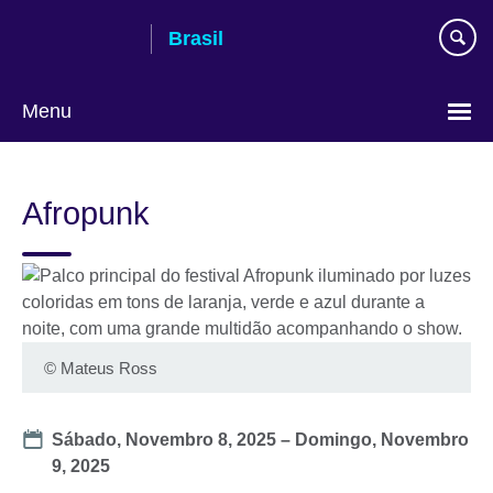
Pular
Brasil
para
conteúdo
Menu
Choose
your
Afropunk
language
© Mateus Ross
Date
Sábado, Novembro 8, 2025
–
Domingo, Novembro
9, 2025