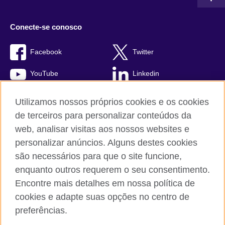
Conecte-se conosco
Facebook
Twitter
YouTube
Linkedin
TikTok
Utilizamos nossos próprios cookies e os cookies
de terceiros para personalizar conteúdos da
web, analisar visitas aos nossos websites e
personalizar anúncios. Alguns destes cookies
British Council global
são necessários para que o site funcione,
Comentários e reclamações
enquanto outros requerem o seu consentimento.
Política de privacidade e termos de uso
Encontre mais detalhes em nossa política de
Sitemap
cookies e adapte suas opções no centro de
Cookies
preferências.