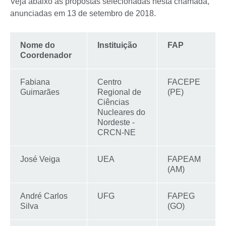
Veja abaixo as propostas selecionadas nesta chamada,
anunciadas em 13 de setembro de 2018.
Nome do
Instituição
FAP
Coordenador
Fabiana
Centro
FACEPE
Guimarães
Regional de
(PE)
Ciências
Nucleares do
Nordeste -
CRCN-NE
José Veiga
UEA
FAPEAM
(AM)
André Carlos
UFG
FAPEG
Silva
(GO)