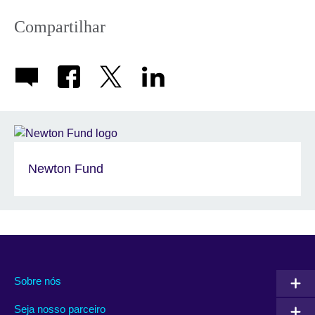
More
information
Compartilhar
available.
Newton Fund
Sobre nós
Seja nosso parceiro