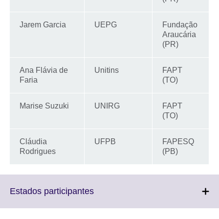
Jarem Garcia
UEPG
Fundação
Araucária
(PR)
Ana Flávia de
Unitins
FAPT
Faria
(TO)
Marise Suzuki
UNIRG
FAPT
(TO)
Cláudia
UFPB
FAPESQ
Rodrigues
(PB)
Click
Estados participantes
to
expand.