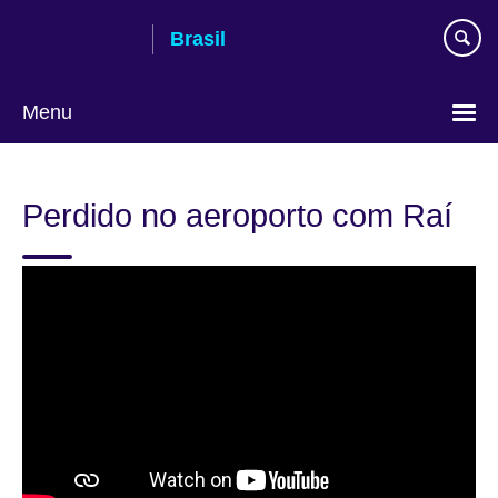
Pular
Brasil
para
conteúdo
Menu
Choose
your
Perdido no aeroporto com Raí
language