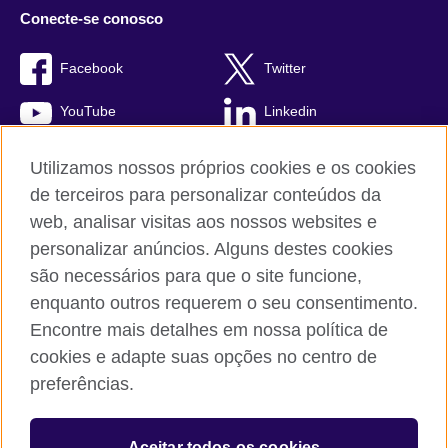
Conecte-se conosco
Facebook
Twitter
YouTube
Linkedin
TikTok
Utilizamos nossos próprios cookies e os cookies
de terceiros para personalizar conteúdos da
web, analisar visitas aos nossos websites e
personalizar anúncios. Alguns destes cookies
British Council global
são necessários para que o site funcione,
Comentários e reclamações
enquanto outros requerem o seu consentimento.
Política de privacidade e termos de uso
Encontre mais detalhes em nossa política de
Sitemap
cookies e adapte suas opções no centro de
Cookies
preferências.
© 2026 British Council
Aceitar todos os cookies
The United Kingdom’s international organisation for cultural