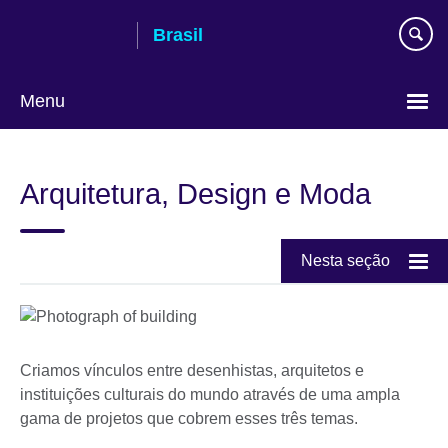
Pular
Brasil
para
conteúdo
Menu
Choose
your
Arquitetura, Design e Moda
language
Nesta seção
Criamos vínculos entre desenhistas, arquitetos e
instituições culturais do mundo através de uma ampla
gama de projetos que cobrem esses três temas.