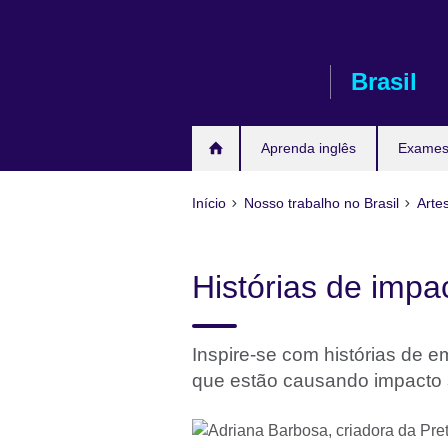
Pular
para
conteúdo
Brasil
Aprenda inglês
Exames 
Início
Nosso trabalho no Brasil
Arte
Histórias de impa
Inspire-se com histórias de e
que estão causando impacto 