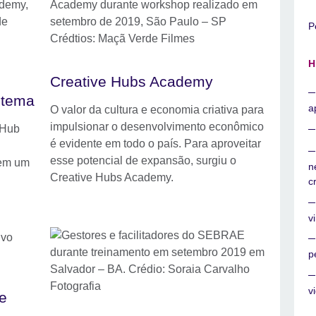
P
H
Creative Hubs Academy
stema
a
O valor da cultura e economia criativa para
impulsionar o desenvolvimento econômico
aHub
é evidente em todo o país. Para aproveitar
esse potencial de expansão, surgiu o
 em um
n
Creative Hubs Academy.
c
v
p
v
se