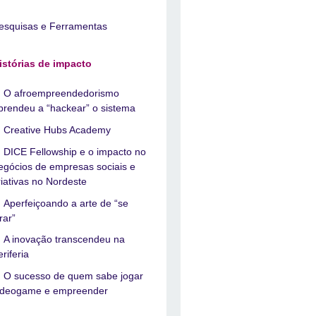
esquisas e Ferramentas
istórias de impacto
O afroempreendedorismo
prendeu a “hackear” o sistema
Creative Hubs Academy
DICE Fellowship e o impacto no
egócios de empresas sociais e
riativas no Nordeste
Aperfeiçoando a arte de “se
irar”
A inovação transcendeu na
eriferia
O sucesso de quem sabe jogar
ideogame e empreender