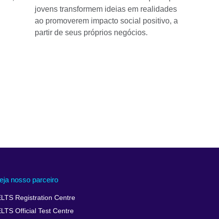
jovens transformem ideias em realidades
ao promoverem impacto social positivo, a
partir de seus próprios negócios.
eja nosso parceiro
ELTS Registration Centre
ELTS Official Test Centre