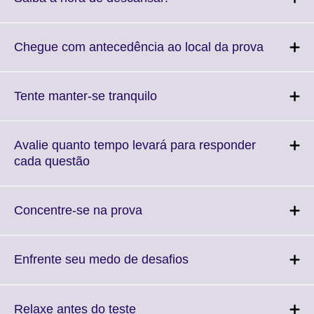
information
to
available.
expand.
More
Click
Chegue com antecedência ao local da prova
information
to
available.
expand.
More
Click
Tente manter-se tranquilo
informati
to
available
expand.
More
Avalie quanto tempo levará para responder
information
Click
cada questão
available.
to
expand.
More
Click
Concentre-se na prova
information
to
available.
expand.
More
Click
Enfrente seu medo de desafios
information
to
available.
expand.
More
Click
Relaxe antes do teste