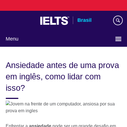
Pular
para
conteúdo
Brasil
Menu
Choose
your
Ansiedade antes de uma prova
language
em inglês, como lidar com
isso?
Enfrentar a
ansiedade
pode ser um grande desafio em