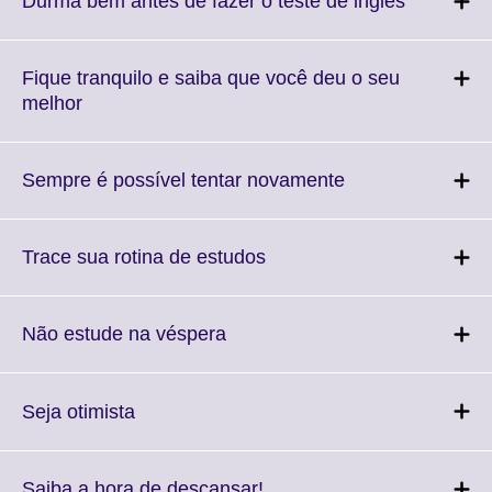
Durma bem antes de fazer o teste de inglês
information
to
available.
expand.
More
Fique tranquilo e saiba que você deu o seu
informati
Click
melhor
available.
to
expand.
More
Click
Sempre é possível tentar novamente
information
to
available.
expand.
More
Click
Trace sua rotina de estudos
information
to
available.
expand.
More
Click
Não estude na véspera
information
to
available.
expand.
More
Click
Seja otimista
information
to
available.
expand.
More
Click
Saiba a hora de descansar!