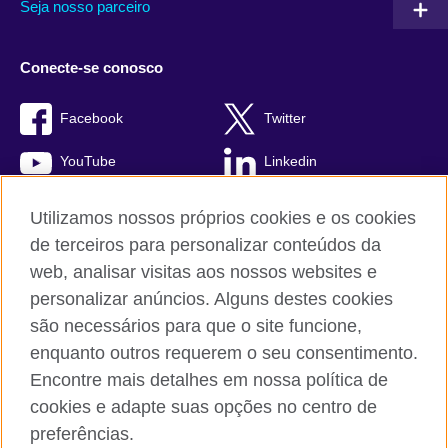
Seja nosso parceiro
Conecte-se conosco
Facebook
Twitter
YouTube
Linkedin
TikTok
Utilizamos nossos próprios cookies e os cookies
de terceiros para personalizar conteúdos da
web, analisar visitas aos nossos websites e
personalizar anúncios. Alguns destes cookies
British Council global
são necessários para que o site funcione,
Comentários e reclamações
enquanto outros requerem o seu consentimento.
Política de privacidade e termos de uso
Encontre mais detalhes em nossa política de
Sitemap
cookies e adapte suas opções no centro de
Cookies
preferências.