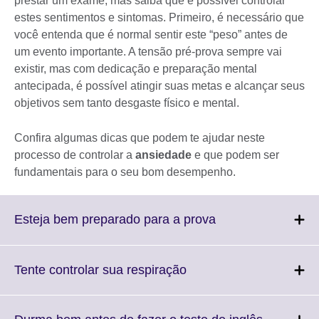
prestar um exame, mas saiba que é possível controlar
estes sentimentos e sintomas. Primeiro, é necessário que
você entenda que é normal sentir este “peso” antes de
um evento importante. A tensão pré-prova sempre vai
existir, mas com dedicação e preparação mental
antecipada, é possível atingir suas metas e alcançar seus
objetivos sem tanto desgaste físico e mental.
Confira algumas dicas que podem te ajudar neste
processo de controlar a
ansiedade
e que podem ser
fundamentais para o seu bom desempenho.
Click
Esteja bem preparado para a prova
to
expand.
More
Click
Tente controlar sua respiração
information
to
available.
expand.
More
Click