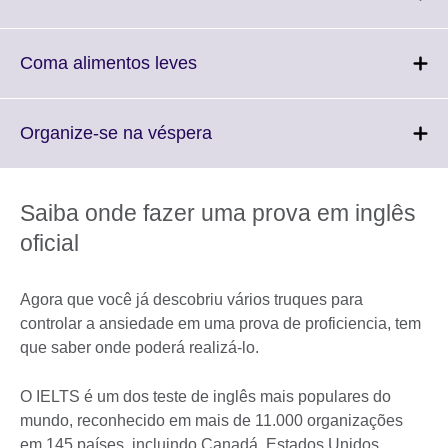
information
to
available.
expand.
More
Click
Coma alimentos leves
information
to
available.
expand.
More
Click
Organize-se na véspera
information
to
available.
expand.
More
Saiba onde fazer uma prova em inglês
information
oficial
available.
Agora que você já descobriu vários truques para
controlar a ansiedade em uma prova de proficiencia, tem
que saber onde poderá realizá-lo.
O IELTS é um dos teste de inglês mais populares do
mundo, reconhecido em mais de 11.000 organizações
em 145 países, incluindo Canadá, Estados Unidos,