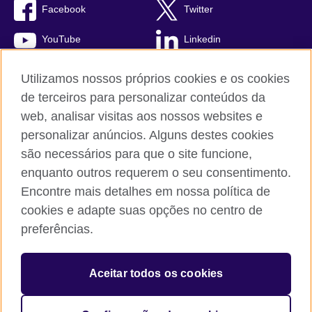
Facebook
Twitter
YouTube
Linkedin
TikTok
Utilizamos nossos próprios cookies e os cookies
de terceiros para personalizar conteúdos da
web, analisar visitas aos nossos websites e
personalizar anúncios. Alguns destes cookies
British Council global
são necessários para que o site funcione,
Comentários e reclamações
enquanto outros requerem o seu consentimento.
Política de privacidade e termos de uso
Encontre mais detalhes em nossa política de
Sitemap
cookies e adapte suas opções no centro de
Cookies
preferências.
© 2026 British Council
Aceitar todos os cookies
The United Kingdom’s international organisation for cultural
relations and educational opportunities.
A registered charity: 209131 (England and Wales) SC037733