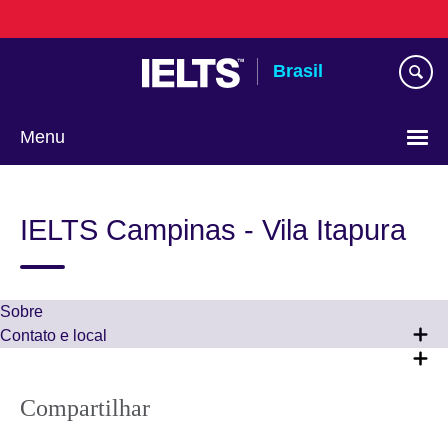
Pular
para
conteúdo
Brasil
Menu
Choose
your
IELTS Campinas - Vila Itapura
language
Sobre
Contato e local
Compartilhar