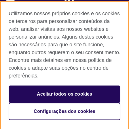
TikTok
Utilizamos nossos próprios cookies e os cookies
de terceiros para personalizar conteúdos da
web, analisar visitas aos nossos websites e
personalizar anúncios. Alguns destes cookies
British Council global
são necessários para que o site funcione,
Comentários e reclamações
enquanto outros requerem o seu consentimento.
Política de privacidade e termos de uso
Encontre mais detalhes em nossa política de
Sitemap
cookies e adapte suas opções no centro de
Cookies
preferências.
© 2026 British Council
Aceitar todos os cookies
The United Kingdom’s international organisation for cultural
relations and educational opportunities.
A registered charity: 209131 (England and Wales) SC037733
Configurações dos cookies
(Scotland).