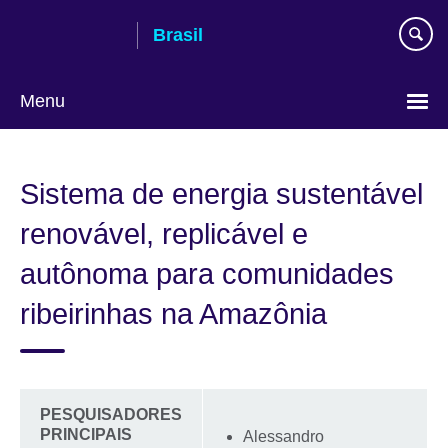
Pular
Brasil
para
conteúdo
Menu
Choose
your
Sistema de energia sustentável
language
renovável, replicável e
autônoma para comunidades
ribeirinhas na Amazônia
PESQUISADORES
PRINCIPAIS
Alessandro