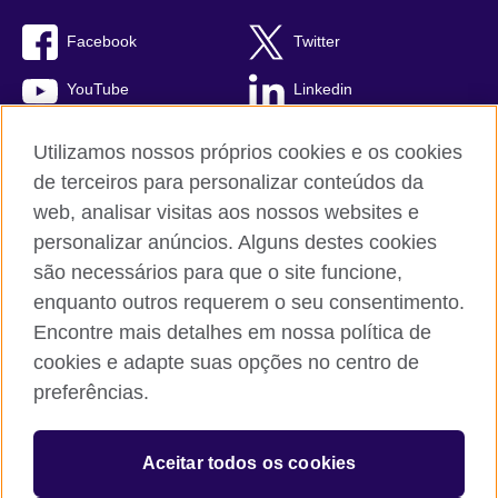
Facebook
Twitter
YouTube
Linkedin
TikTok
Utilizamos nossos próprios cookies e os cookies
de terceiros para personalizar conteúdos da
web, analisar visitas aos nossos websites e
personalizar anúncios. Alguns destes cookies
British Council global
são necessários para que o site funcione,
Comentários e reclamações
enquanto outros requerem o seu consentimento.
Política de privacidade e termos de uso
Encontre mais detalhes em nossa política de
Sitemap
cookies e adapte suas opções no centro de
Cookies
preferências.
© 2026 British Council
Aceitar todos os cookies
The United Kingdom’s international organisation for cultural
relations and educational opportunities.