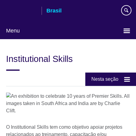
Pular
Brasil
para
conteúdo
Menu
Choose
your
Institutional Skills
language
Nesta seção
O Institutional Skills tem como objetivo apoiar projetos
relacionados ao treinamento, capacitação e/ou