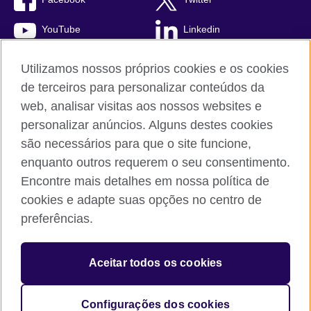
YouTube
Linkedin
TikTok
Utilizamos nossos próprios cookies e os cookies
de terceiros para personalizar conteúdos da
web, analisar visitas aos nossos websites e
personalizar anúncios. Alguns destes cookies
British Council global
são necessários para que o site funcione,
Comentários e reclamações
enquanto outros requerem o seu consentimento.
Política de privacidade e termos de uso
Encontre mais detalhes em nossa política de
Sitemap
cookies e adapte suas opções no centro de
Cookies
preferências.
© 2026 British Council
Aceitar todos os cookies
The United Kingdom’s international organisation for cultural
relations and educational opportunities.
A registered charity: 209131 (England and Wales) SC037733
Configurações dos cookies
(Scotland).