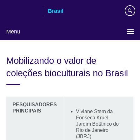
Pular
Brasil
para
conteúdo
Menu
Choose
your
Mobilizando o valor de
language
coleções bioculturais no Brasil
PESQUISADORES
PRINCIPAIS
Viviane Stern da
Fonseca Kruel,
Jardim Botânico do
Rio de Janeiro
(JBRJ)