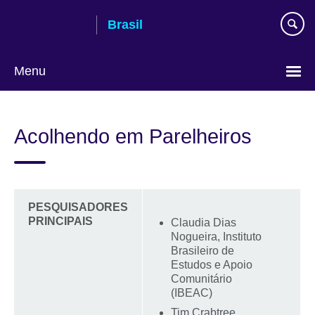
Pular
Brasil
para
conteúdo
Menu
Choose
your
Acolhendo em Parelheiros
language
PESQUISADORES
PRINCIPAIS
Claudia Dias
Nogueira, Instituto
Brasileiro de
Estudos e Apoio
Comunitário
(IBEAC)
Tim Crabtree,