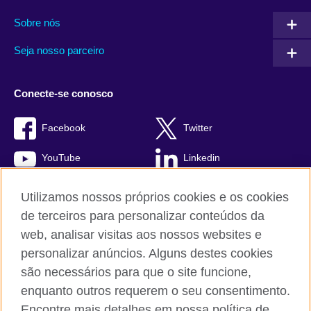
Sobre nós
Seja nosso parceiro
Conecte-se conosco
Facebook
Twitter
YouTube
Linkedin
TikTok
Utilizamos nossos próprios cookies e os cookies
de terceiros para personalizar conteúdos da
web, analisar visitas aos nossos websites e
personalizar anúncios. Alguns destes cookies
British Council global
são necessários para que o site funcione,
Comentários e reclamações
enquanto outros requerem o seu consentimento.
Política de privacidade e termos de uso
Encontre mais detalhes em nossa política de