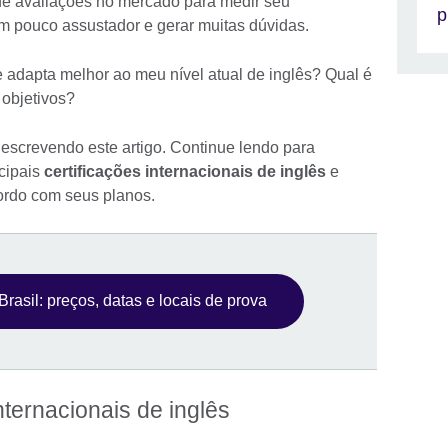
 de avaliações no mercado para medir seu
p
m pouco assustador e gerar muitas dúvidas.
se adapta melhor ao meu nível atual de inglês? Qual é
objetivos?
escrevendo este artigo. Continue lendo para
ncipais
certificações internacionais de inglês
e
cordo com seus planos.
rasil: preços, datas e locais de prova
internacionais de inglês