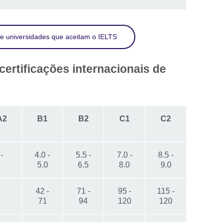
e universidades que aceitam o IELTS
certificações internacionais de
s
A2
B1
B2
C1
C2
-
4.0 -
5.5 -
7.0 -
8.5 -
5.0
6.5
8.0
9.0
42 -
71 -
95 -
115 -
71
94
120
120