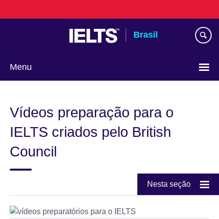
Pular
para
conteúdo
Brasil
Menu
Choose
your
Vídeos preparação para o
language
IELTS criados pelo British
Council
Nesta seção