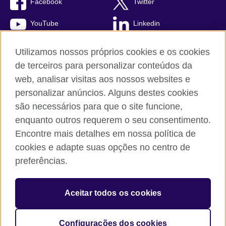
Facebook
Twitter
YouTube
Linkedin
TikTok
Utilizamos nossos próprios cookies e os cookies
de terceiros para personalizar conteúdos da
web, analisar visitas aos nossos websites e
personalizar anúncios. Alguns destes cookies
British Council global
são necessários para que o site funcione,
Comentários e reclamações
enquanto outros requerem o seu consentimento.
Política de privacidade e termos de uso
Encontre mais detalhes em nossa política de
Sitemap
cookies e adapte suas opções no centro de
Cookies
preferências.
© 2026 British Council
Aceitar todos os cookies
The United Kingdom’s international organisation for cultural
relations and educational opportunities.
A registered charity: 209131 (England and Wales) SC037733
Configurações dos cookies
(Scotland).