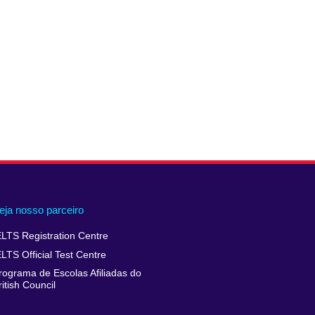
eja nosso parceiro
ELTS Registration Centre
ELTS Official Test Centre
rograma de Escolas Afiliadas do
ritish Council