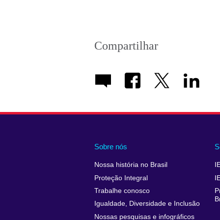
Compartilhar
Sobre nós
S
Nossa história no Brasil
I
Proteção Integral
I
Trabalhe conosco
P
B
Igualdade, Diversidade e Inclusão
Nossas pesquisas e infográficos