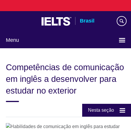
Pular
para
conteúdo
Brasil
Menu
Choose
your
Competências de comunicação
language
em inglês a desenvolver para
estudar no exterior
Nesta seção