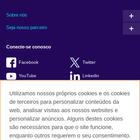
Sobre nós
Seja nosso parceiro
Conecte-se conosco
Facebook
Twitter
YouTube
Linkedin
TikTok
Utilizamos nossos próprios cookies e os cookies
de terceiros para personalizar conteúdos da
web, analisar visitas aos nossos websites e
personalizar anúncios. Alguns destes cookies
British Council global
são necessários para que o site funcione,
Comentários e reclamações
enquanto outros requerem o seu consentimento.
Política de privacidade e termos de uso