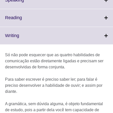
Speaking
information
to
available.
expand.
More
Click
Reading
information
to
available.
expand.
More
Click
Writing
information
to
available.
expand.
More
Só não pode esquecer que as quartro habilidades de
information
comunicação estão diretamente ligadas e precisam ser
available.
desenvolvidas de forma conjunta.
Para saber escrever é preciso saber ler; para falar é
preciso desenvolver a habilidade de ouvir; e assim por
diante.
A gramática, sem dúvida alguma, é objeto fundamental
de estudo, pois a partir dela você tem capacidade de