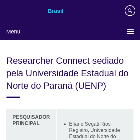
Pular
Brasil
para
conteúdo
Menu
Choose
your
Researcher Connect sediado
language
pela Universidade Estadual do
Norte do Paraná (UENP)
PESQUISADOR
PRINCIPAL
Eliane Segati Rios
Registro, Universidade
Estadual do Norte do