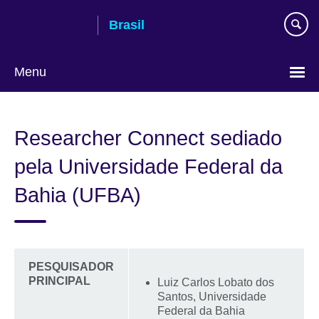
Pular
Brasil
para
conteúdo
Menu
Choose
your
Researcher Connect sediado
language
pela Universidade Federal da
Bahia (UFBA)
PESQUISADOR
PRINCIPAL
Luiz Carlos Lobato dos
Santos, Universidade
Federal da Bahia