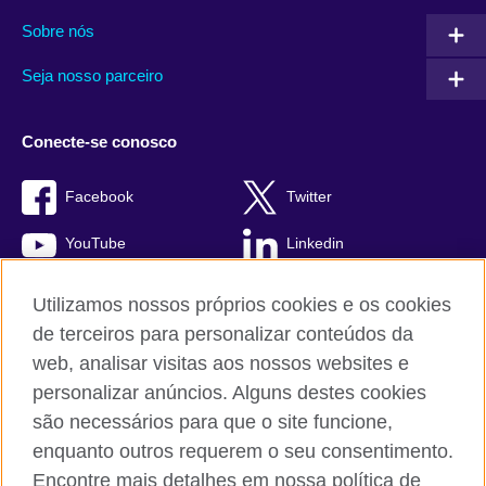
Sobre nós
Seja nosso parceiro
Conecte-se conosco
Facebook
Twitter
YouTube
Linkedin
TikTok
Utilizamos nossos próprios cookies e os cookies
de terceiros para personalizar conteúdos da
web, analisar visitas aos nossos websites e
personalizar anúncios. Alguns destes cookies
British Council global
são necessários para que o site funcione,
Comentários e reclamações
enquanto outros requerem o seu consentimento.
Política de privacidade e termos de uso
Encontre mais detalhes em nossa política de