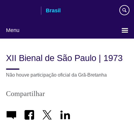
Pular
Brasil
para
conteúdo
Menu
Choose
your
XII Bienal de São Paulo | 1973
language
Não houve participação oficial da Grã-Bretanha
Compartilhar