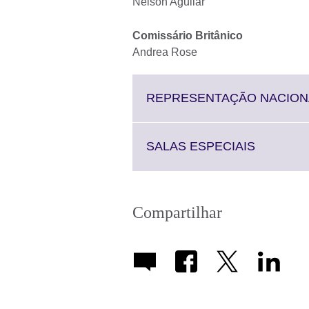
Nelson Aguilar
Comissário Britânico
Andrea Rose
REPRESENTAÇÃO NACION
Click
SALAS ESPECIAIS
to
expand.
More
informati
Compartilhar
available.