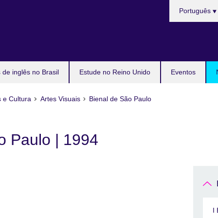
Choose
Português
your
language
de inglês no Brasil
Estude no Reino Unido
Eventos
s e Cultura
Artes Visuais
Bienal de São Paulo
o Paulo | 1994
I