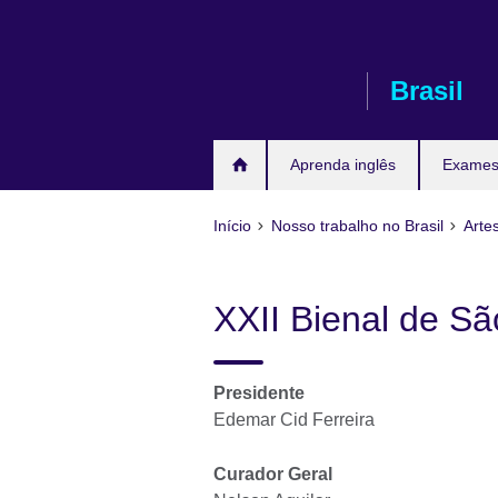
Pular
para
conteúdo
Brasil
Aprenda inglês
Exames 
Início
Nosso trabalho no Brasil
Arte
XXII Bienal de Sã
Presidente
Edemar Cid Ferreira
Curador Geral