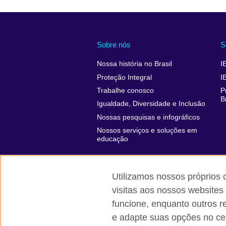
Sobre nós
S
Nossa história no Brasil
I
Proteção Integral
I
Trabalhe conosco
P
B
Igualdade, Diversidade e Inclusão
Nossas pesquisas e infográficos
Nossos serviços e soluções em
educação
Utilizamos nossos próprios 
visitas aos nossos websites
funcione, enquanto outros r
British Council global
Comentários e
e adapte suas opções no cen