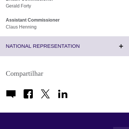
Gerald Forty
Assistant Commissioner
Claus Henning
Click
NATIONAL REPRESENTATION
to
expand.
More
information
Compartilhar
available.