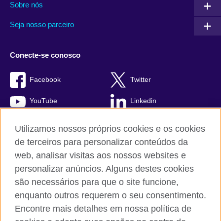
Sobre nós
Seja nosso parceiro
Conecte-se conosco
Facebook
Twitter
YouTube
Linkedin
TikTok
Utilizamos nossos próprios cookies e os cookies
de terceiros para personalizar conteúdos da
web, analisar visitas aos nossos websites e
personalizar anúncios. Alguns destes cookies
British Council global
são necessários para que o site funcione,
Comentários e reclamações
enquanto outros requerem o seu consentimento.
Política de privacidade e termos de uso
Encontre mais detalhes em nossa política de
Sitemap