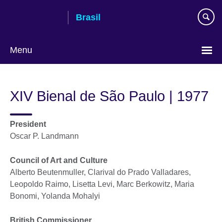
Pular
Brasil
para
conteúdo
Menu
Choose
your
XIV Bienal de São Paulo | 1977
language
President
Oscar P. Landmann
Council of Art and Culture
Alberto Beutenmuller, Clarival do Prado Valladares,
Leopoldo Raimo, Lisetta Levi, Marc Berkowitz, Maria
Bonomi, Yolanda Mohalyi
British Commissioner