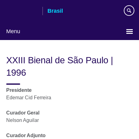
Pular
Brasil
para
conteúdo
Menu
Choose
your
XXIII Bienal de São Paulo |
language
1996
Presidente
Edemar Cid Ferreira
Curador Geral
Nelson Aguilar
Curador Adjunto