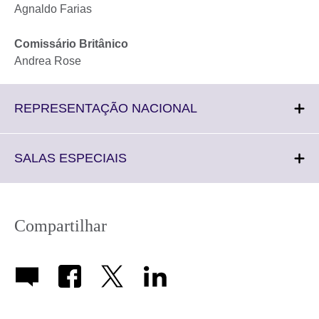
Agnaldo Farias
Comissário Britânico
Andrea Rose
Click
REPRESENTAÇÃO NACIONAL
to
expand.
More
Click
SALAS ESPECIAIS
information
to
available.
expand.
More
information
Compartilhar
available.