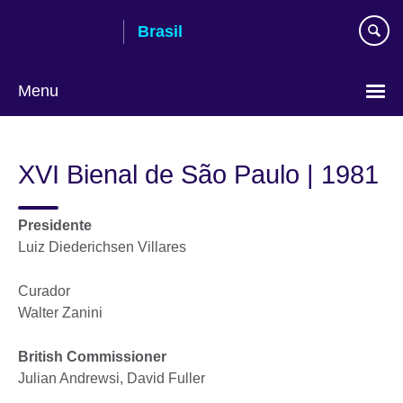
Pular
Brasil
para
conteúdo
Menu
Choose
your
XVI Bienal de São Paulo | 1981
language
Presidente
Luiz Diederichsen Villares
Curador
Walter Zanini
British Commissioner
Julian Andrewsi, David Fuller