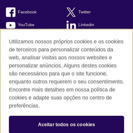
Facebook
Twitter
YouTube
Linkedin
TikTok
Utilizamos nossos próprios cookies e os cookies
de terceiros para personalizar conteúdos da
web, analisar visitas aos nossos websites e
personalizar anúncios. Alguns destes cookies
British Council global
são necessários para que o site funcione,
Comentários e reclamações
enquanto outros requerem o seu consentimento.
Política de privacidade e termos de uso
Encontre mais detalhes em nossa política de
Sitemap
cookies e adapte suas opções no centro de
Cookies
preferências.
© 2026 British Council
Aceitar todos os cookies
The United Kingdom’s international organisation for cultural
relations and educational opportunities.