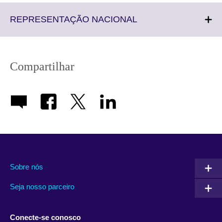
Click
REPRESENTAÇÃO NACIONAL
to
expand.
More
information
Compartilhar
available.
Sobre nós
Seja nosso parceiro
Conecte-se conosco