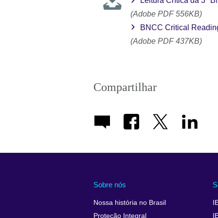
Leitura Crítica da 3ª
(Adobe PDF 556KB)
BNCC Critical Reading
(Adobe PDF 437KB)
Compartilhar
Sobre nós
S
Nossa história no Brasil
I
Proteção Integral
I