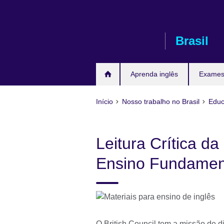
Pular
para
conteúdo
Brasil
Aprenda inglês
Exames 
Início
Nosso trabalho no Brasil
Educ
Leitura Crítica d
Ensino Fundamen
O British Council tem a missão de d