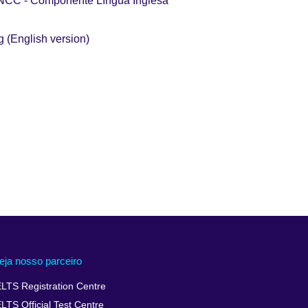
 BNCC - Componente Língua Inglesa
 (English version)
eja nosso parceiro
ELTS Registration Centre
ELTS Official Test Centre