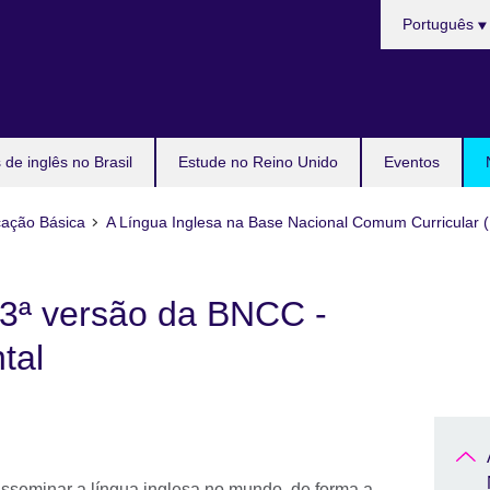
Choose
Português
your
language
de inglês no Brasil
Estude no Reino Unido
Eventos
ação Básica
A Língua Inglesa na Base Nacional Comum Curricular
a 3ª versão da BNCC -
tal
isseminar a língua inglesa no mundo, de forma a