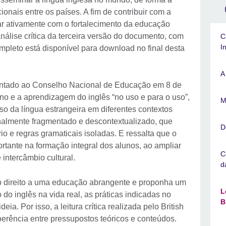
ionais entre os países. A fim de contribuir com a
r ativamente com o fortalecimento da educação
nálise crítica da terceira versão do documento, com
C
I
ompleto está disponível para download no final desta
A
sentado ao Conselho Nacional de Educação em 8 de
o e a aprendizagem do inglês “no uso e para o uso”,
M
so da língua estrangeira em diferentes contextos
onalmente fragmentado e descontextualizado, que
D
io e regras gramaticais isoladas. E ressalta que o
rtante na formação integral dos alunos, ao ampliar
C
intercâmbio cultural.
d
o direito a uma educação abrangente e proponha um
L
do inglês na vida real, as práticas indicadas no
B
ia. Por isso, a leitura crítica realizada pelo British
erência entre pressupostos teóricos e conteúdos.