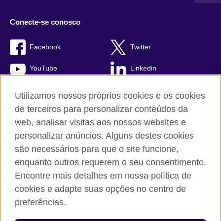
Conecte-se conosco
Facebook
Twitter
YouTube
Linkedin
TikTok
Utilizamos nossos próprios cookies e os cookies
de terceiros para personalizar conteúdos da
web, analisar visitas aos nossos websites e
personalizar anúncios. Alguns destes cookies
British Council global
são necessários para que o site funcione,
Comentários e reclamações
enquanto outros requerem o seu consentimento.
Política de privacidade e termos de uso
Encontre mais detalhes em nossa política de
Sitemap
cookies e adapte suas opções no centro de
Cookies
preferências.