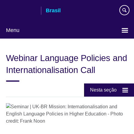
Pular
Brasil
para
conteúdo
Menu
Choose
your
Webinar Language Policies and
language
Internationalisation Call
Nesta seção