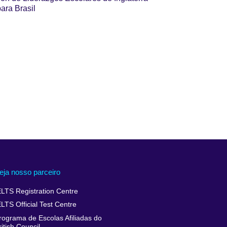
para Brasil
eja nosso parceiro
ELTS Registration Centre
ELTS Official Test Centre
rograma de Escolas Afiliadas do
ritish Council