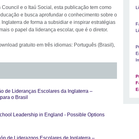
h Council e o Itaú Social, esta publicação tem como
L
e educação e busca aprofundar o conhecimento sobre o
Inglaterra de forma a subsidiar e inspirar estratégias
F
ais o papel da liderança escolar, que é o diretor.
L
ownload gratuito em três idiomas: Português (Brasil),
P
E
I
P
F
E
 de Lideranças Escolares da Inglaterra –
para o Brasil
hool Leadership in England - Possible Options
ón de Liderazgos Escolares de Inglaterra –