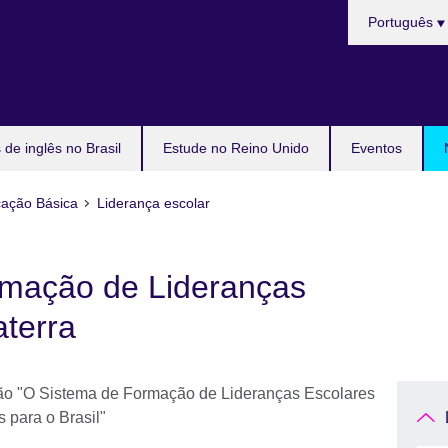
Choose
Português
your
language
de inglês no Brasil
Estude no Reino Unido
Eventos
ação Básica
Liderança escolar
rmação de Lideranças
aterra