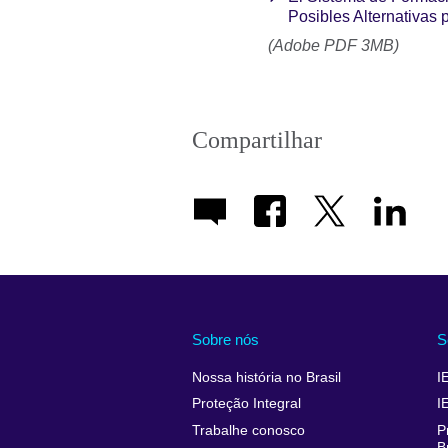
Posibles Alternativas 
(Adobe PDF 3MB)
Compartilhar
Sobre nós
S
Nossa história no Brasil
I
Proteção Integral
I
Trabalhe conosco
P
B