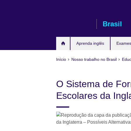
Pular
para
conteúdo
Brasil
Aprenda inglês
Exames 
Início
Nosso trabalho no Brasil
Educ
O Sistema de Fo
Escolares da Ingl