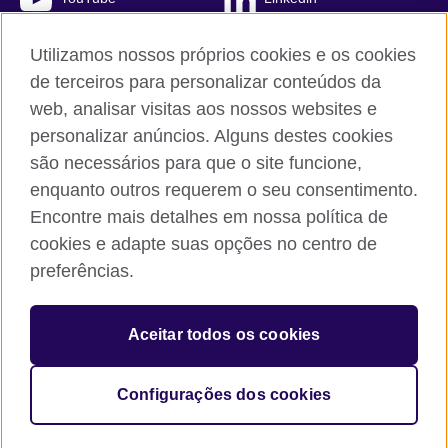
TikTok
Utilizamos nossos próprios cookies e os cookies
de terceiros para personalizar conteúdos da
web, analisar visitas aos nossos websites e
personalizar anúncios. Alguns destes cookies
British Council global
são necessários para que o site funcione,
Comentários e reclamações
enquanto outros requerem o seu consentimento.
Política de privacidade e termos de uso
Encontre mais detalhes em nossa política de
Sitemap
cookies e adapte suas opções no centro de
Cookies
preferências.
© 2026 British Council
Aceitar todos os cookies
The United Kingdom’s international organisation for cultural
relations and educational opportunities.
A registered charity: 209131 (England and Wales) SC037733
Configurações dos cookies
(Scotland).