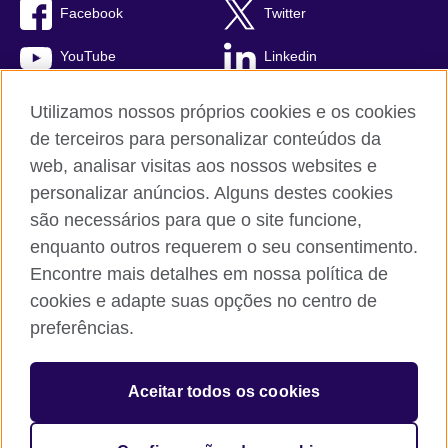
Facebook
Twitter
YouTube
Linkedin
TikTok
Utilizamos nossos próprios cookies e os cookies
de terceiros para personalizar conteúdos da
web, analisar visitas aos nossos websites e
personalizar anúncios. Alguns destes cookies
British Council global
são necessários para que o site funcione,
Comentários e reclamações
enquanto outros requerem o seu consentimento.
Política de privacidade e termos de uso
Encontre mais detalhes em nossa política de
Sitemap
cookies e adapte suas opções no centro de
Cookies
preferências.
© 2026 British Council
Aceitar todos os cookies
The United Kingdom’s international organisation for cultural
relations and educational opportunities.
A registered charity: 209131 (England and Wales) SC037733