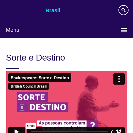
Pular
Brasil
para
conteúdo
Menu
Choose
your
Sorte e Destino
language