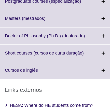
More
Click
Postgraduate courses (especialização)
information
to
available.
expand.
More
Click
Masters (mestrados)
information
to
available.
expand.
More
Click
Doctor of Philosophy (Ph.D.) (doutorado)
information
to
available.
expand.
More
Click
Short courses (cursos de curta duração)
information
to
available.
expand.
More
Click
Cursos de inglês
information
to
available.
expand.
More
Links externos
information
available.
HESA: Where do HE students come from?