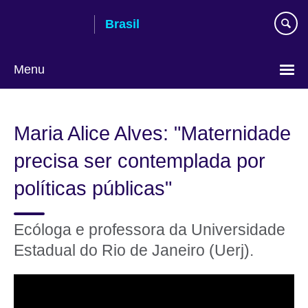
Pular
Brasil
para
conteúdo
Menu
Choose
your
Maria Alice Alves: "Maternidade
language
precisa ser contemplada por
políticas públicas"
Ecóloga e professora da Universidade
Estadual do Rio de Janeiro (Uerj).