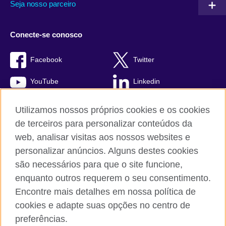
Seja nosso parceiro
Conecte-se conosco
Facebook
Twitter
YouTube
Linkedin
TikTok
Utilizamos nossos próprios cookies e os cookies
de terceiros para personalizar conteúdos da
web, analisar visitas aos nossos websites e
personalizar anúncios. Alguns destes cookies
British Council global
são necessários para que o site funcione,
Comentários e reclamações
enquanto outros requerem o seu consentimento.
Política de privacidade e termos de uso
Encontre mais detalhes em nossa política de
Sitemap
cookies e adapte suas opções no centro de
Cookies
preferências.